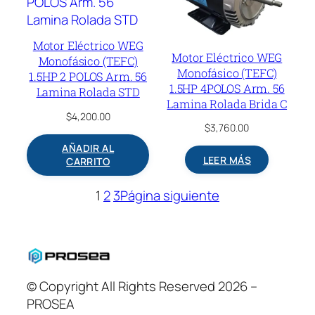
Motor Eléctrico WEG
Motor Eléctrico WEG
Monofásico (TEFC)
Monofásico (TEFC)
1.5HP 2 POLOS Arm. 56
1.5HP 4POLOS Arm. 56
Lamina Rolada STD
Lamina Rolada Brida C
$
4,200.00
$
3,760.00
AÑADIR AL
LEER MÁS
CARRITO
1
2
3
Página siguiente
© Copyright All Rights Reserved 2026 –
PROSEA