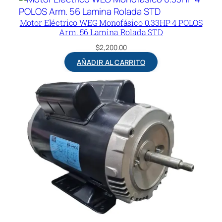
Motor Eléctrico WEG Monofásico 0.33HP 4 POLOS
Arm. 56 Lamina Rolada STD
$
2,200.00
AÑADIR AL CARRITO