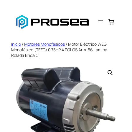
Saltar
al
contenido
Inicio
/
Motores Monofásicos
/ Motor Eléctrico WEG
Monofásico (TEFC) 0.75HP 4 POLOS Arm. 56 Lamina
Rolada Brida C