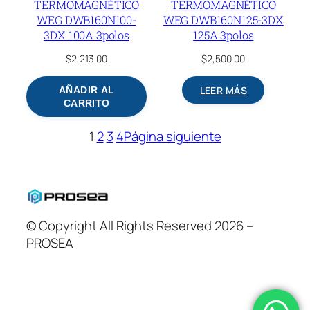
TERMOMAGNÉTICO
TERMOMAGNÉTICO
WEG DWB160N100-
WEG DWB160N125-3DX
3DX 100A 3polos
125A 3polos
$
2,213.00
$
2,500.00
LEER MÁS
AÑADIR AL
CARRITO
1
2
3
4
Página siguiente
© Copyright All Rights Reserved 2026 –
PROSEA