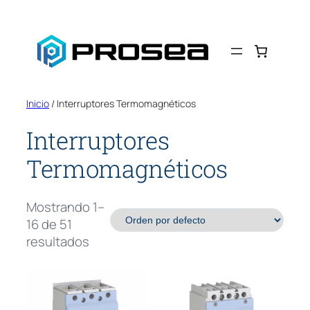
Saltar
al
contenido
Inicio
/ Interruptores Termomagnéticos
Interruptores
Termomagnéticos
Mostrando 1–
16 de 51
resultados