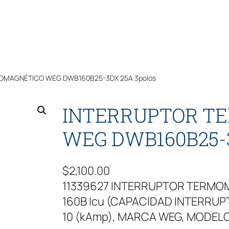
OMAGNÉTICO WEG DWB160B25-3DX 25A 3polos
INTERRUPTOR T
WEG DWB160B25-3
$
2,100.00
11339627 INTERRUPTOR TERM
160B Icu (CAPACIDAD INTERRUPTI
10 (kAmp), MARCA WEG, MODEL