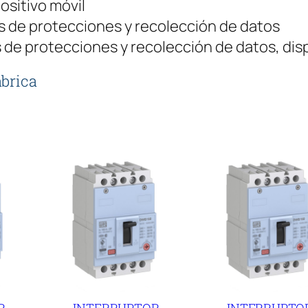
ositivo móvil
A
 de protecciones y recolección de datos
3
 de protecciones y recolección de datos, dis
p
o
abrica
l
o
s
c
a
n
t
i
d
a
d
R
INTERRUPTOR
INTERRUPTO