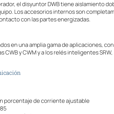
ador, el disyuntor DWB tiene aislamiento dobl
D
 equipo. Los accesorios internos son completa
W
contacto con las partes energizadas.
B
1
6
0
ados en una amplia gama de aplicaciones, co
B
eas CWB y CWM y a los relés inteligentes SRW,
2
5
nicación
-
3
D
X
n porcentaje de corriente ajustable
2
485
5