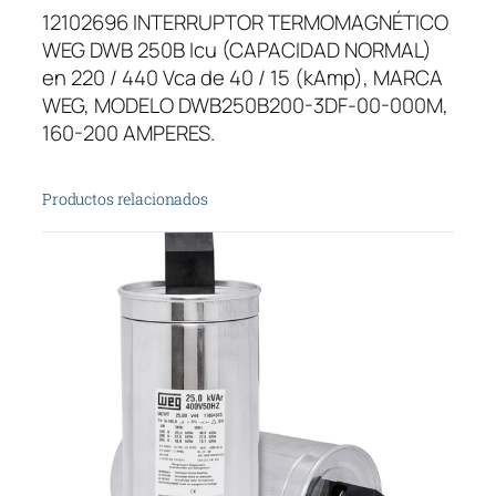
12102696 INTERRUPTOR TERMOMAGNÉTICO
U
WEG DWB 250B Icu (CAPACIDAD NORMAL)
P
en 220 / 440 Vca de 40 / 15 (kAmp), MARCA
T
WEG, MODELO DWB250B200-3DF-00-000M,
O
160-200 AMPERES.
R
T
E
Productos relacionados
R
M
O
M
A
G
N
É
T
I
C