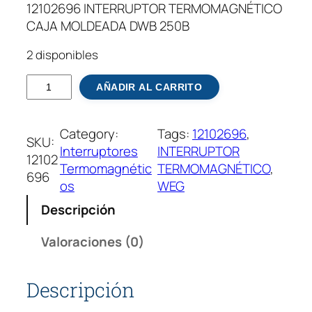
12102696 INTERRUPTOR TERMOMAGNÉTICO
CAJA MOLDEADA DWB 250B
2 disponibles
1
AÑADIR AL CARRITO
2
1
Category:
Tags:
12102696
, 
0
SKU:
Interruptores
INTERRUPTOR
2
12102
Termomagnétic
TERMOMAGNÉTICO
, 
6
696
os
WEG
9
6
Descripción
I
N
Valoraciones (0)
T
E
Descripción
R
R