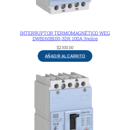
-
0
0
-
INTERRUPTOR TERMOMAGNÉTICO WEG
0
DWB160B100-3DX 100A 3polos
0
$
2,100.00
0
AÑADIR AL CARRITO
M
c
a
n
t
i
d
a
d