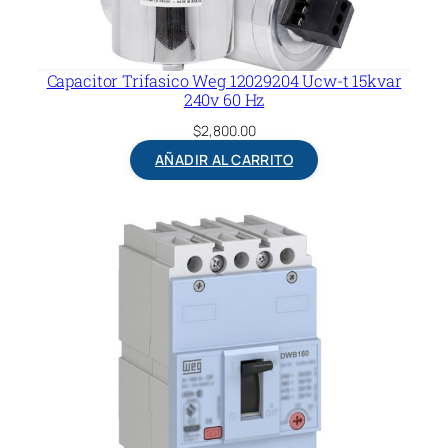
O
W
E
Capacitor Trifasico Weg 12029204 Ucw-t 15kvar
G
240v 60 Hz
D
$
2,800.00
W
AÑADIR AL CARRITO
B
2
5
0
B
2
0
0
-
3
D
F