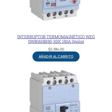
INTERRUPTOR TERMOMAGNÉTICO WEG
DWB160B150-3DX 150A 3polos
$
2,384.00
AÑADIR AL CARRITO