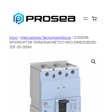
Saltar
al
contenido
Inicio
/
Interruptores Termomagnéticos
/ 12102696
INTERRUPTOR TERMOMAGNÉTICO WEG DWB250B200-
3DF-00-000M