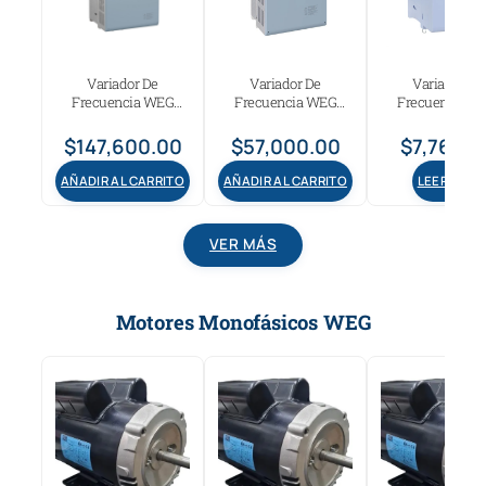
Variador De
Variador De
Variador De
Frecuencia WEG
Frecuencia WEG
Frecuencia W
cfw500 75Hp 200-
cfw500 60Hp 480v
cfw500 3Hp 44
240v Trífasico
Trífasico
Ttifásico
$
147,600.00
$
57,000.00
$
7,760.0
AÑADIR AL CARRITO
AÑADIR AL CARRITO
LEER MÁS
VER MÁS
Motores Monofásicos WEG