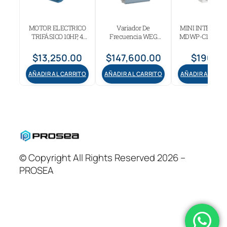
MOTOR ELECTRICO
Variador De
MINI INTERRU
TRIFÁSICO 10HP, 4
Frecuencia WEG
MDWP-C16-2 Cur
POLOS ARMAZÓN
cfw500 75Hp 200-
16A 2 polos
213/5T
240v Trífasico
$
13,250.00
$
147,600.00
$
190.0
AÑADIR AL CARRITO
AÑADIR AL CARRITO
AÑADIR AL CAR
© Copyright All Rights Reserved 2026 –
PROSEA