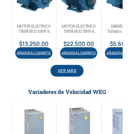
MOTOR ELECTRICO
MOTOR ELECTRICO
12860528 Mot
TRIFÁSICO 10HP, 4
TRIFÁSICO 15HP, 4
Trifasico 1 Hp W
POLOS ARMAZÓN
POLOS ARMAZÓN
Polos 1800 R 14
213/5T
254/6T
$
13,250.00
$
22,500.00
$
5,600.
AÑADIR AL CARRITO
AÑADIR AL CARRITO
AÑADIR AL CAR
VER MÁS
Variadores de Velocidad WEG