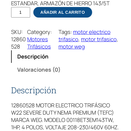
ESTANDAR, ARMAZÓN DE HIERRO 143/5T
1
AÑADIR AL CARRITO
2
8
SKU:
Category:
Tags:
motor electrico
6
12860
Motores
trifasico
, 
motor trifasico
, 
0
528
Trifásicos
motor weg
5
2
Descripción
8
M
Valoraciones (0)
o
t
Descripción
o
r
12860528 MOTOR ELECTRICO TRIFÁSICO
T
W22 SEVERE DUTY NEMA PREMIUM (TEFC)
r
MARCA WEG. MODELO 00118ET3EM143TW,
i
1HP, 4 POLOS, VOLTAJE 208-230/460V 60HZ.
f