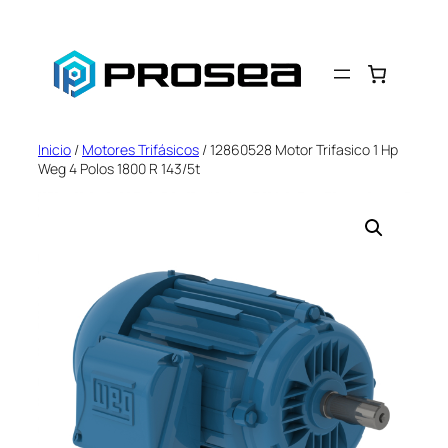
Saltar
al
contenido
Inicio
/
Motores Trifásicos
/ 12860528 Motor Trifasico 1 Hp
Weg 4 Polos 1800 R 143/5t