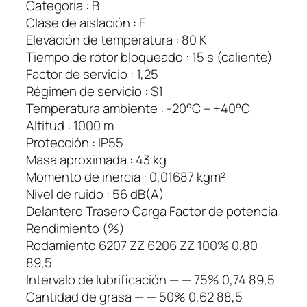
Categoría : B
8
Clase de aislación : F
0
Elevación de temperatura : 80 K
0
Tiempo de rotor bloqueado : 15 s (caliente)
R
Factor de servicio : 1,25
1
Régimen de servicio : S1
4
Temperatura ambiente : -20°C – +40°C
3
Altitud : 1000 m
/
Protección : IP55
5
Masa aproximada : 43 kg
t
Momento de inercia : 0,01687 kgm²
c
Nivel de ruido : 56 dB(A)
a
Delantero Trasero Carga Factor de potencia
n
Rendimiento (%)
t
Rodamiento 6207 ZZ 6206 ZZ 100% 0,80
i
89,5
d
Intervalo de lubrificación — — 75% 0,74 89,5
a
Cantidad de grasa — — 50% 0,62 88,5
d