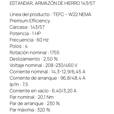
ESTANDAR, ARMAZÓN DE HIERRO 143/5T
a
s
Línea del producto : TEFC – W22 NEMA
i
Premium Efficiency
c
Carcasa : 143/5T
o
Potencia : 1 HP
1
Frecuencia : 60 Hz
H
Polos : 4
p
Rotación nominal : 1755
W
Deslizamiento : 2,50 %
e
Voltaje nominal : 208-230/460 V
g
Corriente nominal : 14,3-12,9/6,45 A
4
Corriente de arranque : 96,8/48,4 A
P
Ip/In : 7,5
o
Corriente en vacío : 6,40/3,20 A
l
Par nominal : 20,1 Nm
o
Par de arranque : 230 %
s
Par máxima : 320 %
1