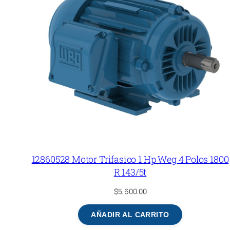
12860528 Motor Trifasico 1 Hp Weg 4 Polos 1800
R 143/5t
$
5,600.00
AÑADIR AL CARRITO