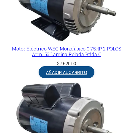
Motor Eléctrico WEG Monofásico 0.75HP 2 POLOS
Arm. 56 Lamina Rolada Brida C
$
2,620.00
AÑADIR AL CARRITO