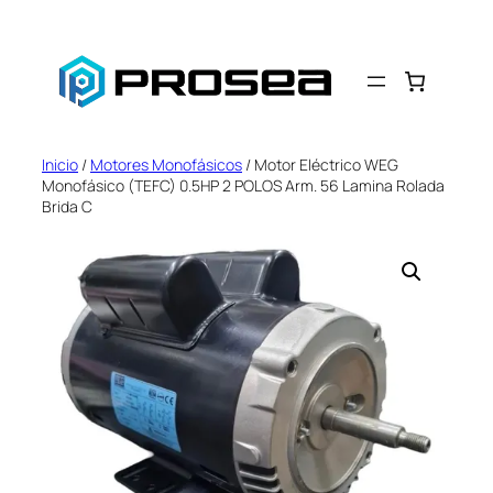
Saltar
al
contenido
Inicio
/
Motores Monofásicos
/ Motor Eléctrico WEG
Monofásico (TEFC) 0.5HP 2 POLOS Arm. 56 Lamina Rolada
Brida C