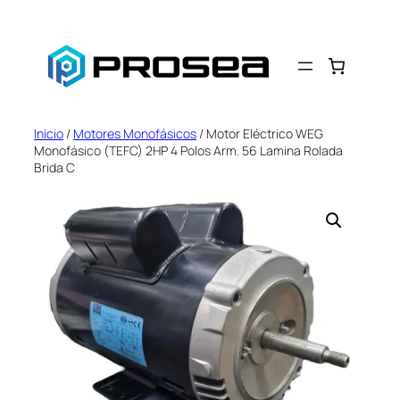
Saltar
al
contenido
Inicio
/
Motores Monofásicos
/ Motor Eléctrico WEG
Monofásico (TEFC) 2HP 4 Polos Arm. 56 Lamina Rolada
Brida C