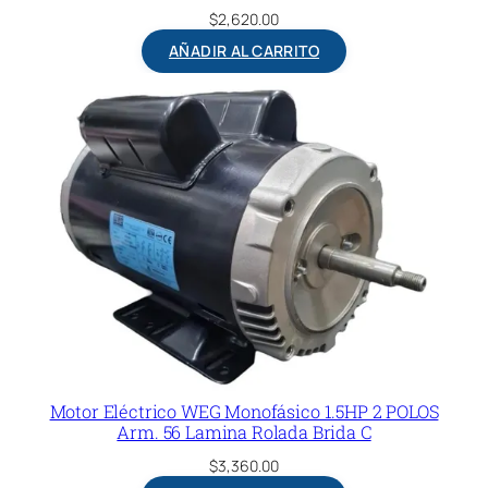
$
2,620.00
AÑADIR AL CARRITO
Motor Eléctrico WEG Monofásico 1.5HP 2 POLOS
Arm. 56 Lamina Rolada Brida C
$
3,360.00