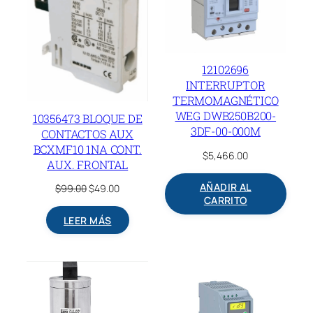
12102696
INTERRUPTOR
TERMOMAGNÉTICO
WEG DWB250B200-
10356473 BLOQUE DE
3DF-00-000M
CONTACTOS AUX
BCXMF10 1NA CONT.
$
5,466.00
AUX. FRONTAL
AÑADIR AL
Original
Current
$
99.00
$
49.00
CARRITO
price
price
was:
is:
LEER MÁS
$99.00.
$49.00.