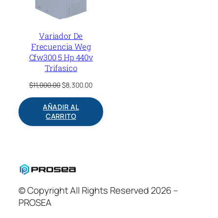
Variador De
Frecuencia Weg
Cfw300 5 Hp 440v
Trifasico
Original
Current
$
11,000.00
$
8,300.00
price
price
was:
is:
AÑADIR AL
$11,000.00.
$8,300.00.
CARRITO
© Copyright All Rights Reserved 2026 –
PROSEA