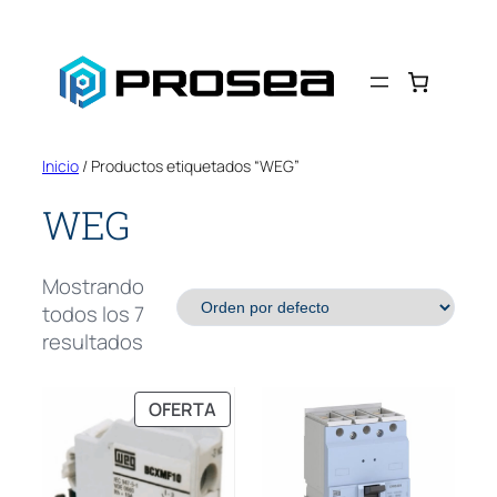
Saltar
al
contenido
Inicio
/ Productos etiquetados “WEG”
WEG
Mostrando
todos los 7
resultados
PRODUCTO
OFERTA
EN
OFERTA