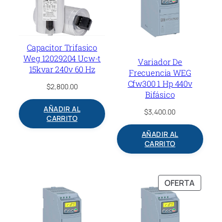
Capacitor Trifasico
Weg 12029204 Ucw-t
Variador De
15kvar 240v 60 Hz
Frecuencia WEG
Cfw300 1 Hp 440v
$
2,800.00
Bifásico
AÑADIR AL
$
3,400.00
CARRITO
AÑADIR AL
CARRITO
PROD
OFERTA
EN
OFERT