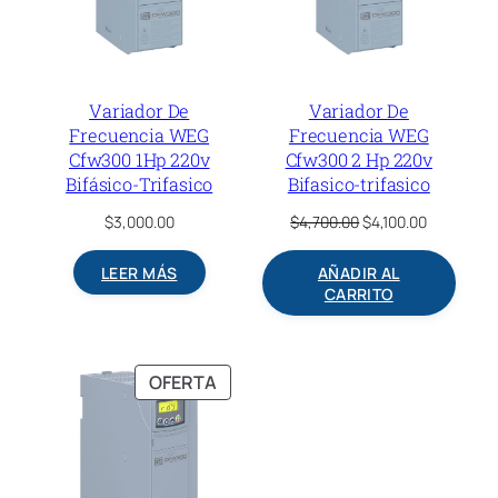
Variador De
Variador De
Frecuencia WEG
Frecuencia WEG
Cfw300 1Hp 220v
Cfw300 2 Hp 220v
Bifásico-Trifasico
Bifasico-trifasico
Original
Current
$
3,000.00
$
4,700.00
$
4,100.00
price
price
was:
is:
LEER MÁS
AÑADIR AL
$4,700.00.
$4,100.00.
CARRITO
PRODUCTO
OFERTA
EN
OFERTA