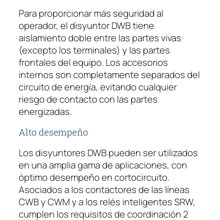
1
Para proporcionar más seguridad al
6
operador, el disyuntor DWB tiene
0
aislamiento doble entre las partes vivas
B
(excepto los terminales) y las partes
5
frontales del equipo. Los accesorios
0
internos son completamente separados del
-
circuito de energía, evitando cualquier
3
riesgo de contacto con las partes
D
energizadas.
X
5
Alto desempeño
0
Los disyuntores DWB pueden ser utilizados
A
en una amplia gama de aplicaciones, con
3
óptimo desempeño en cortocircuito.
p
Asociados a los contactores de las líneas
o
CWB y CWM y a los relés inteligentes SRW,
l
cumplen los requisitos de coordinación 2
o