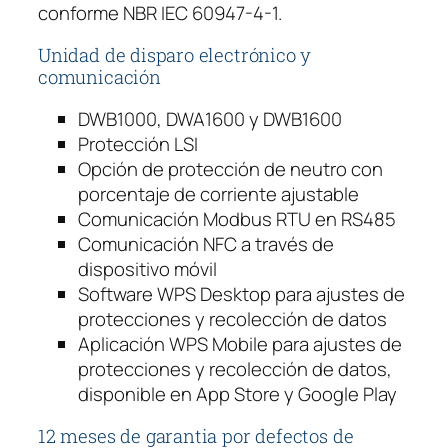
conforme NBR IEC 60947-4-1.
s
c
Unidad de disparo electrónico y
a
comunicación
n
t
DWB1000, DWA1600 y DWB1600
i
Protección LSI
d
Opción de protección de neutro con
a
porcentaje de corriente ajustable
d
Comunicación Modbus RTU en RS485
Comunicación NFC a través de
dispositivo móvil
Software WPS Desktop para ajustes de
protecciones y recolección de datos
Aplicación WPS Mobile para ajustes de
protecciones y recolección de datos,
disponible en App Store y Google Play
12 meses de garantia por defectos de