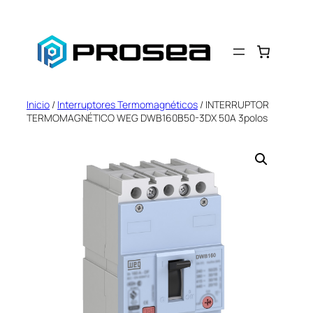
Saltar
al
contenido
Inicio
/
Interruptores Termomagnéticos
/ INTERRUPTOR
TERMOMAGNÉTICO WEG DWB160B50-3DX 50A 3polos