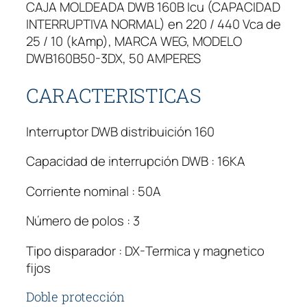
CAJA MOLDEADA DWB 160B Icu (CAPACIDAD
R
INTERRUPTIVA NORMAL) en 220 / 440 Vca de
M
25 / 10 (kAmp), MARCA WEG, MODELO
O
DWB160B50-3DX, 50 AMPERES
M
A
CARACTERISTICAS
G
N
É
Interruptor DWB distribuición 160
T
Capacidad de interrupción DWB : 16KA
I
C
Corriente nominal : 50A
O
W
Número de polos : 3
E
G
Tipo disparador : DX-Termica y magnetico
D
fijos
W
Doble protección
B