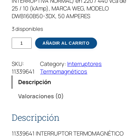
INTERRUPTIVA NORMAL) en 220 / 440 Vca de
25 / 10 (kAmp), MARCA WEG, MODELO
DWB160B50-3DX, 50 AMPERES
3 disponibles
I
AÑADIR AL CARRITO
N
T
SKU:
Category:
Interruptores
E
11339641
Termomagnéticos
R
R
Descripción
U
P
Valoraciones (0)
T
O
Descripción
R
T
11339641 INTERRUPTOR TERMOMAGNÉTICO
E