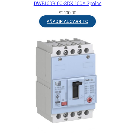
DWB160B100-3DX 100A 3polos
$
2,100.00
AÑADIR AL CARRITO