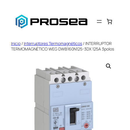
Saltar
al
contenido
Inicio
/
Interruptores Termomagnéticos
/ INTERRUPTOR
TERMOMAGNÉTICO WEG DWB160N125-3DX 125A 3polos