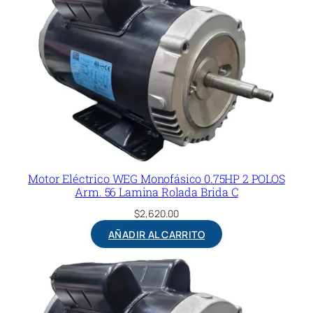
Motor Eléctrico WEG Monofásico 0.75HP 2 POLOS
Arm. 56 Lamina Rolada Brida C
$
2,620.00
AÑADIR AL CARRITO