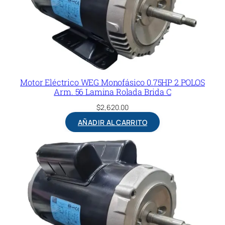
Motor Eléctrico WEG Monofásico 0.75HP 2 POLOS
Arm. 56 Lamina Rolada Brida C
$
2,620.00
AÑADIR AL CARRITO