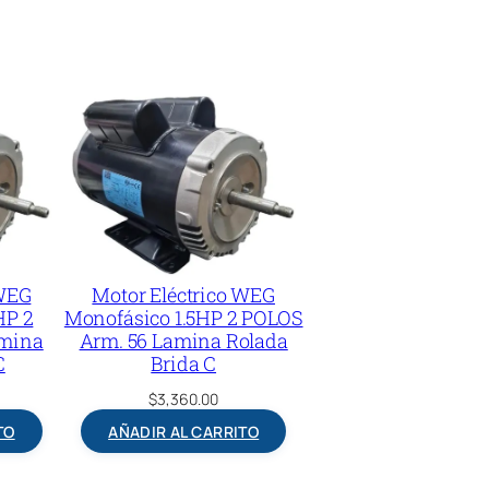
 WEG
Motor Eléctrico WEG
HP 2
Monofásico 1.5HP 2 POLOS
amina
Arm. 56 Lamina Rolada
C
Brida C
$
3,360.00
TO
AÑADIR AL CARRITO