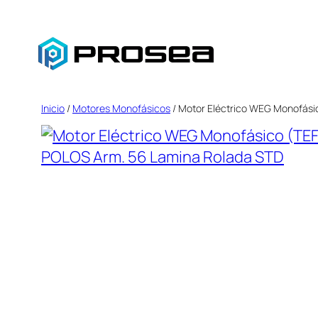
Saltar
al
contenido
Inicio
/
Motores Monofásicos
/ Motor Eléctrico WEG Monofási