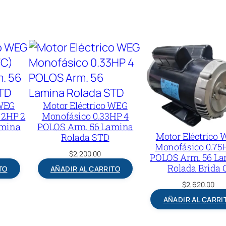
 WEG
Motor Eléctrico WEG
 2HP 2
Monofásico 0.33HP 4
amina
POLOS Arm. 56 Lamina
Motor Eléctrico
Rolada STD
Monofásico 0.75
$
2,200.00
POLOS Arm. 56 L
Rolada Brida 
TO
AÑADIR AL CARRITO
$
2,620.00
AÑADIR AL CARRI