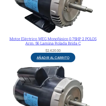
Motor Eléctrico WEG Monofásico 0.75HP 2 POLOS
Arm. 56 Lamina Rolada Brida C
$
2,620.00
AÑADIR AL CARRITO