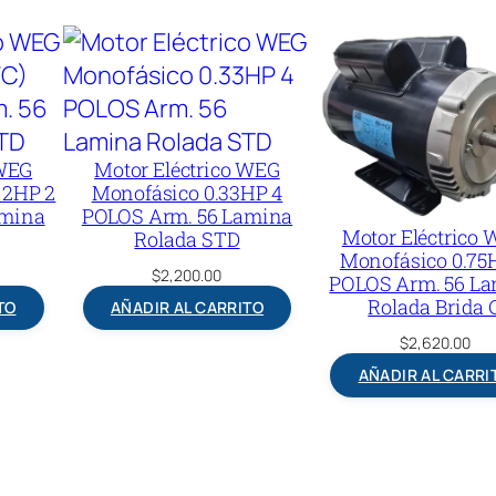
 WEG
Motor Eléctrico WEG
 2HP 2
Monofásico 0.33HP 4
amina
POLOS Arm. 56 Lamina
Motor Eléctrico
Rolada STD
Monofásico 0.75
$
2,200.00
POLOS Arm. 56 L
Rolada Brida 
TO
AÑADIR AL CARRITO
$
2,620.00
AÑADIR AL CARRI