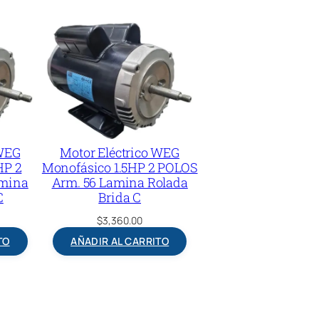
 WEG
Motor Eléctrico WEG
HP 2
Monofásico 1.5HP 2 POLOS
amina
Arm. 56 Lamina Rolada
C
Brida C
$
3,360.00
TO
AÑADIR AL CARRITO