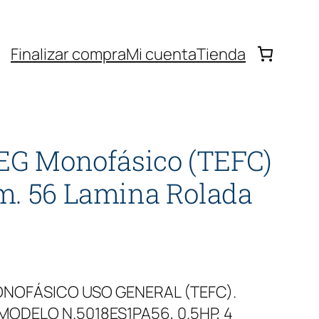
Finalizar compra
Mi cuenta
Tienda
EG Monofásico (TEFC)
m. 56 Lamina Rolada
NOFÁSICO USO GENERAL (TEFC).
MODELO N.5018ES1PA56, 0.5HP, 4