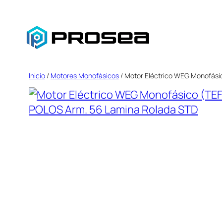
Saltar
al
contenido
Inicio
/
Motores Monofásicos
/ Motor Eléctrico WEG Monofási