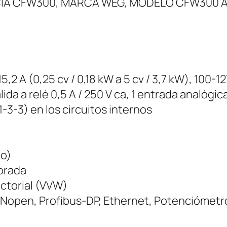
A CFW300, MARCA WEG, MODELO CFW300 A 04
c
u
e
n
c
15,2 A (0,25 cv / 0,18 kW a 5 cv / 3,7 kW), 100-1
i
ida a relé 0,5 A / 250 V ca, 1 entrada analógic
a
3-3) en los circuitos internos
W
E
G
io)
C
porada
f
ectorial (VVW)
w
open, Profibus-DP, Ethernet, Potenciómetro,
3
0