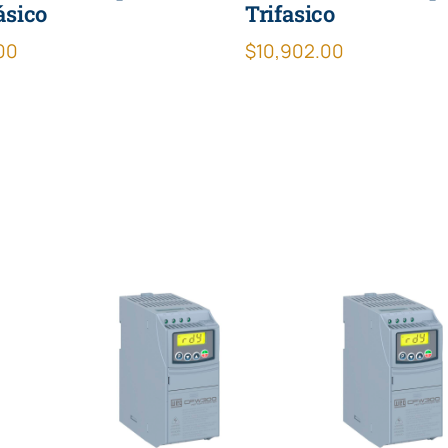
sico
Trifasico
00
$
10,902.00