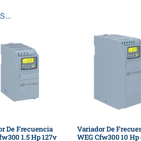
c
s…
o
c
a
n
t
i
d
a
d
or De Frecuencia
Variador De Frecue
w300 1.5 Hp 127v
WEG Cfw300 10 Hp