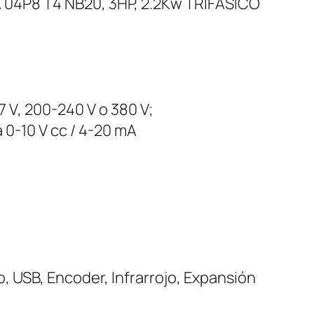
P8 T4 NB20, 3HP, 2.2Kw TRIFASICO
27 V, 200-240 V o 380 V;
a 0-10 V cc / 4-20 mA
 USB, Encoder, Infrarrojo, Expansión