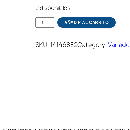
2 disponibles
V
AÑADIR AL CARRITO
a
r
SKU:
14146882
Category:
Variado
i
a
d
o
r
D
e
F
r
e