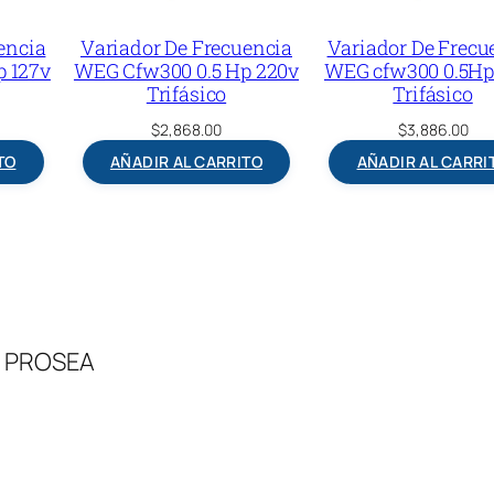
encia
Variador De Frecuencia
Variador De Frecu
p 127v
WEG Cfw300 0.5 Hp 220v
WEG cfw300 0.5Hp
Trifásico
Trifásico
$
2,868.00
$
3,886.00
TO
AÑADIR AL CARRITO
AÑADIR AL CARRI
 – PROSEA