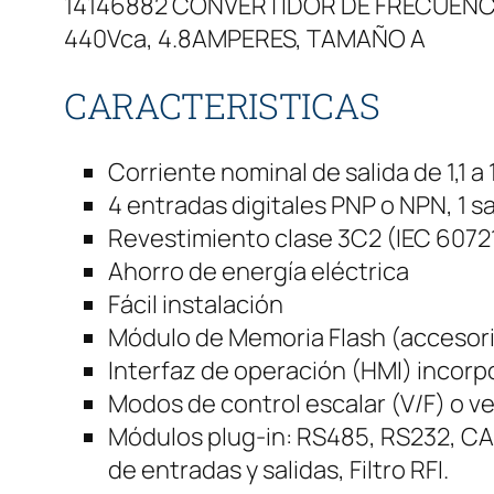
14146882 CONVERTIDOR DE FRECUENCI
440Vca, 4.8AMPERES, TAMAÑO A
CARACTERISTICAS
Corriente nominal de salida de 1,1 a 
4 entradas digitales PNP o NPN, 1 sal
Revestimiento clase 3C2 (IEC 60721-
Ahorro de energía eléctrica
Fácil instalación
Módulo de Memoria Flash (accesor
Interfaz de operación (HMI) incor
Modos de control escalar (V/F) o v
Módulos plug-in: RS485, RS232, CAN
de entradas y salidas, Filtro RFI.