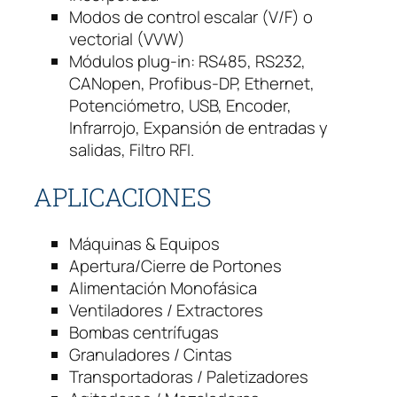
H
Modos de control escalar (V/F) o
p
vectorial (VVW)
1
Módulos plug-in: RS485, RS232,
2
CANopen, Profibus-DP, Ethernet,
7
Potenciómetro, USB, Encoder,
v
Infrarrojo, Expansión de entradas y
M
salidas, Filtro RFI.
o
n
APLICACIONES
o
f
Máquinas & Equipos
á
Apertura/Cierre de Portones
s
Alimentación Monofásica
i
Ventiladores / Extractores
c
Bombas centrífugas
o
Granuladores / Cintas
c
Transportadoras / Paletizadores
a