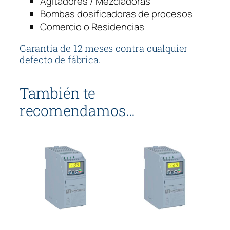
Agitadores / Mezcladoras
n
Bombas dosificadoras de procesos
t
Comercio o Residencias
i
d
Garantía de 12 meses contra cualquier
a
defecto de fábrica.
d
También te
recomendamos…