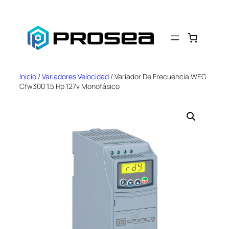
Saltar
al
contenido
Inicio
/
Variadores Velocidad
/ Variador De Frecuencia WEG
Cfw300 1.5 Hp 127v Monofásico