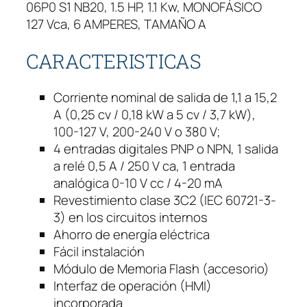
06P0 S1 NB20, 1.5 HP, 1.1 Kw, MONOFÁSICO
u
127 Vca, 6 AMPERES, TAMAÑO A
e
n
CARACTERISTICAS
c
i
a
Corriente nominal de salida de 1,1 a 15,2
W
A (0,25 cv / 0,18 kW a 5 cv / 3,7 kW),
E
100-127 V, 200-240 V o 380 V;
G
4 entradas digitales PNP o NPN, 1 salida
C
a relé 0,5 A / 250 V ca, 1 entrada
f
analógica 0-10 V cc / 4-20 mA
w
Revestimiento clase 3C2 (IEC 60721-3-
3
3) en los circuitos internos
0
Ahorro de energía eléctrica
0
Fácil instalación
1
Módulo de Memoria Flash (accesorio)
.
Interfaz de operación (HMI)
5
incorporada