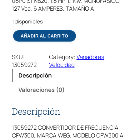
06P0 S1 NB20, 1.5 HP, 1.1 Kw, MONOFÁSICO
127 Vca, 6 AMPERES, TAMAÑO A
1 disponibles
V
AÑADIR AL CARRITO
a
r
SKU:
Category:
Variadores
i
13059272
Velocidad
a
d
Descripción
o
r
Valoraciones (0)
D
e
Descripción
F
r
13059272 CONVERTIDOR DE FRECUENCIA
e
CFW300, MARCA WEG, MODELO CFW300 A
c