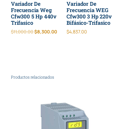
Variador De
Variador De
Frecuencia Weg
Frecuencia WEG
Cfw300 5 Hp 440v
Cfw300 3 Hp 220v
Trifasico
Bifásico-Trifasico
Original
Current
$
11,000.00
$
8,300.00
$
4,837.00
price
price
was:
is:
$11,000.00.
$8,300.00.
Productos relacionados