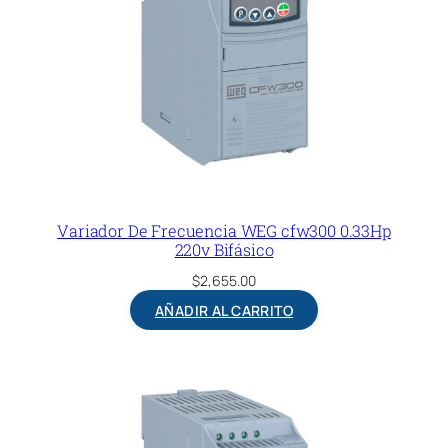
Variador De Frecuencia WEG cfw300 0.33Hp
220v Bifásico
$
2,655.00
AÑADIR AL CARRITO