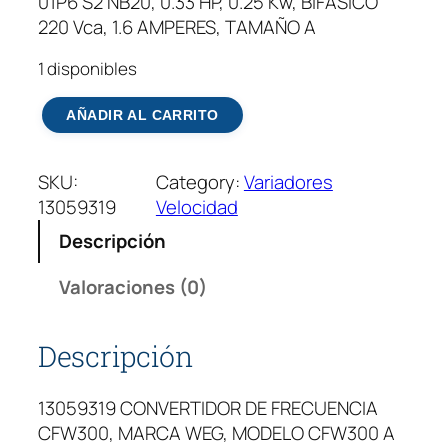
01P6 S2 NB20, 0.33 HP, 0.25 Kw, BIFASICO
220 Vca, 1.6 AMPERES, TAMAÑO A
1 disponibles
V
AÑADIR AL CARRITO
a
r
SKU:
Category:
Variadores
i
13059319
Velocidad
a
d
Descripción
o
r
Valoraciones (0)
D
e
Descripción
F
r
13059319 CONVERTIDOR DE FRECUENCIA
e
CFW300, MARCA WEG, MODELO CFW300 A
c