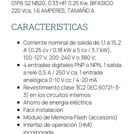
01P6 S2 NB20, 0.33 HP, 0.25 Kw, BIFASICO
u
220 Vca, 1.6 AMPERES, TAMAÑO A
e
n
CARACTERISTICAS
c
i
a
Corriente nominal de salida de 1,1 a 15,2
W
A (0,25 cv / 0,18 kW a 5 cv / 3,7 kW),
E
100-127 V, 200-240 V o 380 V;
G
4 entradas digitales PNP o NPN, 1 salida
c
a relé 0,5 A / 250 V ca, 1 entrada
f
analógica 0-10 V cc / 4-20 mA
w
Revestimiento clase 3C2 (IEC 60721-3-
3
3) en los circuitos internos
0
Ahorro de energía eléctrica
0
Fácil instalación
0
Módulo de Memoria Flash (accesorio)
.
Interfaz de operación (HMI)
3
incorporada