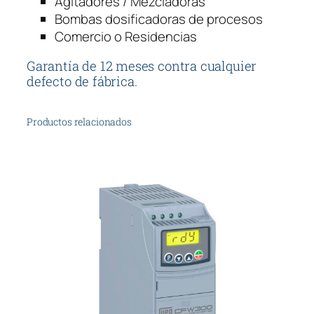
Agitadores / Mezcladoras
t
Bombas dosificadoras de procesos
i
Comercio o Residencias
d
a
Garantía de 12 meses contra cualquier
d
defecto de fábrica.
Productos relacionados