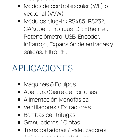
3
Modos de control escalar (V/F) o
H
vectorial (VVW)
p
Módulos plug-in: RS485, RS232,
2
CANopen, Profibus-DP, Ethernet,
2
Potenciómetro, USB, Encoder,
0
Infrarrojo, Expansión de entradas y
v
salidas, Filtro RFI.
B
i
APLICACIONES
f
á
Máquinas & Equipos
s
Apertura/Cierre de Portones
i
Alimentación Monofásica
c
Ventiladores / Extractores
o
Bombas centrífugas
c
Granuladores / Cintas
a
Transportadoras / Paletizadores
n