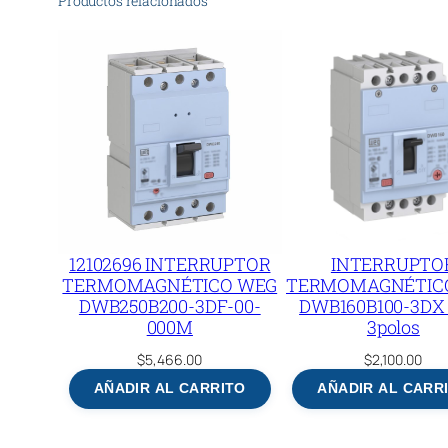
Productos relacionados
12102696 INTERRUPTOR
INTERRUPTO
TERMOMAGNÉTICO WEG
TERMOMAGNÉTIC
DWB250B200-3DF-00-
DWB160B100-3DX 
000M
3polos
$
5,466.00
$
2,100.00
AÑADIR AL CARRITO
AÑADIR AL CARR