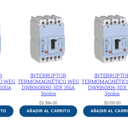
R
INTERRUPTOR
INTERRUPTO
O WEG
TERMOMAGNÉTICO WEG
TERMOMAGNÉTIC
100A
DWB160B150-3DX 150A
DWB160B16-3DX 
3polos
3polos
$
2,384.00
$
2,100.00
ITO
AÑADIR AL CARRITO
AÑADIR AL CARR