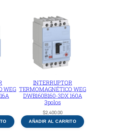
R
INTERRUPTOR
O WEG
TERMOMAGNÉTICO WEG
16A
DWB160B160-3DX 160A
3polos
$
2,400.00
ITO
AÑADIR AL CARRITO