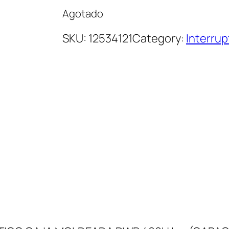
Agotado
SKU:
12534121
Category:
Interru