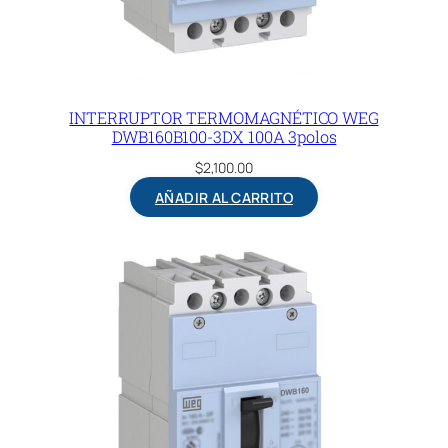
4
0
0
c
INTERRUPTOR TERMOMAGNÉTICO WEG
a
DWB160B100-3DX 100A 3polos
n
$
2,100.00
t
i
AÑADIR AL CARRITO
d
a
d