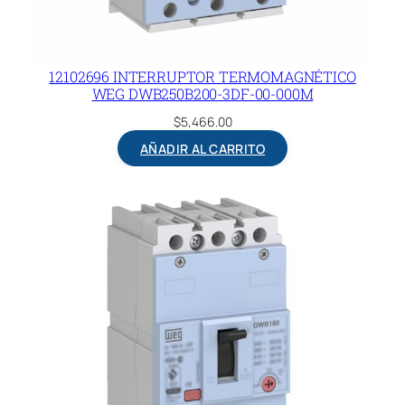
N
P
U
12102696 INTERRUPTOR TERMOMAGNÉTICO
E
WEG DWB250B200-3DF-00-000M
R
$
5,466.00
T
AÑADIR AL CARRITO
A
,
M
R
X
L
-
A
-
D
W
B