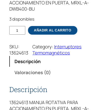
ACCIONAMIENTO EN PUERTA, MRXL-A-
DWB400-BU
3 disponibles
M
AÑADIR AL CARRITO
A
N
SKU:
Category:
Interruptores
I
13624613
Termomagnéticos
J
A
Descripción
R
O
Valoraciones (0)
T
A
Descripción
T
I
13624613 MANIJA ROTATIVA PARA
V
ACCIONAMIENTO EN PUERTA, MRXL-A-
A