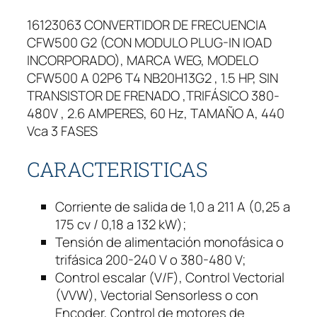
r
16123063 CONVERTIDOR DE FRECUENCIA
e
CFW500 G2 (CON MODULO PLUG-IN IOAD
c
INCORPORADO), MARCA WEG, MODELO
u
CFW500 A 02P6 T4 NB20H13G2 , 1.5 HP, SIN
e
TRANSISTOR DE FRENADO ,TRIFÁSICO 380-
n
480V , 2.6 AMPERES, 60 Hz, TAMAÑO A, 440
c
Vca 3 FASES
i
a
CARACTERISTICAS
W
E
G
Corriente de salida de 1,0 a 211 A (0,25 a
c
175 cv / 0,18 a 132 kW);
f
Tensión de alimentación monofásica o
w
trifásica 200-240 V o 380-480 V;
5
Control escalar (V/F), Control Vectorial
0
(VVW), Vectorial Sensorless o con
0
Encoder, Control de motores de