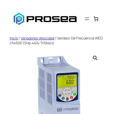
Saltar
al
contenido
Inicio
/
Variadores Velocidad
/ Varidaor De Frecuencia WEG
cfw500 1.5Hp 440v Trifásico