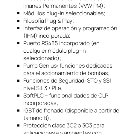
1
Imanes Permanentes (VVW PM);
.
Módulos plug-in seleccionables;
5
Filosofía Plug & Play;
H
Interfaz de operación y programación
p
(IHM) incorporada;
4
Puerto RS485 incorporado (en
4
cualquier módulo plug-in
0
seleccionado);
v
Pump Genius: funciones dedicadas
T
para el accionamiento de bombas;
r
Funciones de Seguridad: STO y SS1
i
nivel SIL 3 / PLe;
f
SoftPLC – funcionalidades de CLP
á
incorporadas;
s
IGBT de frenado (disponible a partir del
i
tamaño B);
c
Protección clase 3C2 o 3C3 para
o
aplicaciones en ambientes con