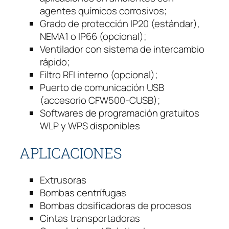
c
agentes químicos corrosivos;
a
Grado de protección IP20 (estándar),
n
NEMA1 o IP66 (opcional);
t
Ventilador con sistema de intercambio
i
rápido;
d
Filtro RFI interno (opcional);
a
Puerto de comunicación USB
d
(accesorio CFW500-CUSB);
Softwares de programación gratuitos
WLP y WPS disponibles
APLICACIONES
Extrusoras
Bombas centrífugas
Bombas dosificadoras de procesos
Cintas transportadoras