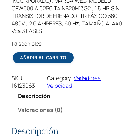
INCORPORADO), MARCA WEG, MODELO
CFW500 A 02P6 T4 NB20H13G2 , 1.5 HP, SIN
TRANSISTOR DE FRENADO ,TRIFÁSICO 380-
480V , 2.6 AMPERES, 60 Hz, TAMAÑO A, 440
Vca 3 FASES
1 disponibles
V
AÑADIR AL CARRITO
a
r
SKU:
Category:
Variadores
i
16123063
Velocidad
d
a
Descripción
o
r
Valoraciones (0)
D
e
Descripción
F