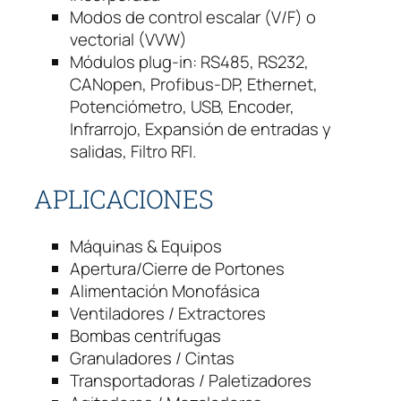
H
Modos de control escalar (V/F) o
p
vectorial (VVW)
4
Módulos plug-in: RS485, RS232,
4
CANopen, Profibus-DP, Ethernet,
0
Potenciómetro, USB, Encoder,
v
Infrarrojo, Expansión de entradas y
T
salidas, Filtro RFI.
r
i
APLICACIONES
f
á
Máquinas & Equipos
s
Apertura/Cierre de Portones
i
Alimentación Monofásica
c
Ventiladores / Extractores
o
Bombas centrífugas
c
Granuladores / Cintas
a
Transportadoras / Paletizadores
n