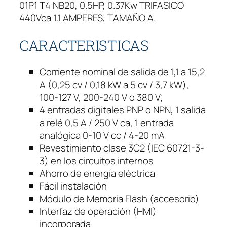
01P1 T4 NB20, 0.5HP, 0.37Kw TRIFASICO
u
440Vca 1.1 AMPERES, TAMAÑO A.
e
n
CARACTERISTICAS
c
i
a
Corriente nominal de salida de 1,1 a 15,2
W
A (0,25 cv / 0,18 kW a 5 cv / 3,7 kW),
E
100-127 V, 200-240 V o 380 V;
G
4 entradas digitales PNP o NPN, 1 salida
c
a relé 0,5 A / 250 V ca, 1 entrada
f
analógica 0-10 V cc / 4-20 mA
w
Revestimiento clase 3C2 (IEC 60721-3-
3
3) en los circuitos internos
0
Ahorro de energía eléctrica
0
Fácil instalación
0
Módulo de Memoria Flash (accesorio)
.
Interfaz de operación (HMI)
5
incorporada