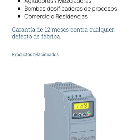
Agitadores / Mezcladoras
t
Bombas dosificadoras de procesos
i
Comercio o Residencias
d
a
Garantía de 12 meses contra cualquier
d
defecto de fábrica.
Productos relacionados