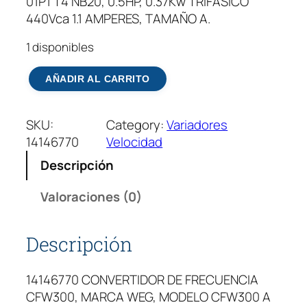
01P1 T4 NB20, 0.5HP, 0.37Kw TRIFASICO
440Vca 1.1 AMPERES, TAMAÑO A.
1 disponibles
V
AÑADIR AL CARRITO
a
r
SKU:
Category:
Variadores
i
14146770
Velocidad
a
d
Descripción
o
r
Valoraciones (0)
D
e
Descripción
F
r
14146770 CONVERTIDOR DE FRECUENCIA
e
CFW300, MARCA WEG, MODELO CFW300 A
c