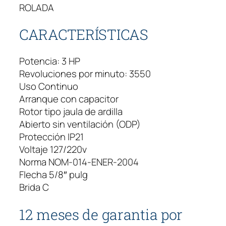
ROLADA
G
M
CARACTERÍSTICAS
o
n
o
Potencia: 3 HP
f
Revoluciones por minuto: 3550
á
Uso Continuo
s
Arranque con capacitor
i
Rotor tipo jaula de ardilla
c
Abierto sin ventilación (ODP)
o
Protección IP21
3
Voltaje 127/220v
H
Norma NOM-014-ENER-2004
P
Flecha 5/8″ pulg
2
Brida C
P
O
12 meses de garantia por
L