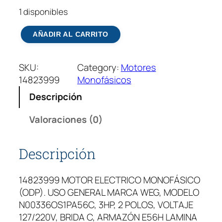
1 disponibles
M
AÑADIR AL CARRITO
o
t
SKU:
Category:
Motores
o
14823999
Monofásicos
r
E
Descripción
l
é
Valoraciones (0)
c
t
Descripción
r
i
14823999 MOTOR ELECTRICO MONOFÁSICO
c
(ODP). USO GENERAL MARCA WEG, MODELO
o
N00336OS1PA56C, 3HP, 2 POLOS, VOLTAJE
W
127/220V, BRIDA C, ARMAZÓN E56H LAMINA
E