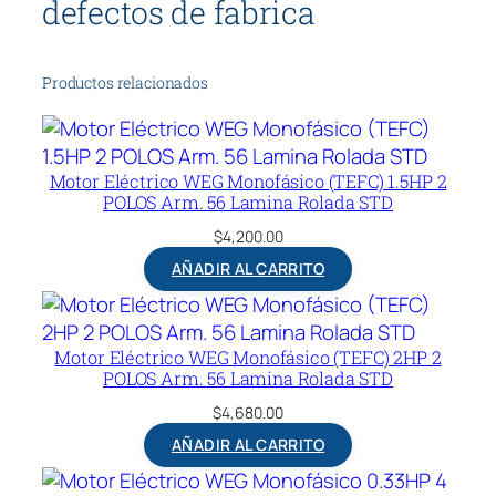
defectos de fabrica
O
S
A
Productos relacionados
r
m
.
Motor Eléctrico WEG Monofásico (TEFC) 1.5HP 2
5
POLOS Arm. 56 Lamina Rolada STD
6
$
4,200.00
L
a
AÑADIR AL CARRITO
m
i
n
Motor Eléctrico WEG Monofásico (TEFC) 2HP 2
a
POLOS Arm. 56 Lamina Rolada STD
R
$
4,680.00
o
AÑADIR AL CARRITO
l
a