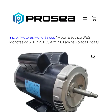
Saltar
al
contenido
Inicio
/
Motores Monofásicos
/ Motor Eléctrico WEG
Monofásico 3HP 2 POLOS Arm. 56 Lamina Rolada Brida C