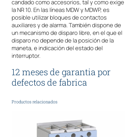
candado como accesorios, tal y como exige
R
la NR 10. En las líneas MDW y MDWP, es
E
posible utilizar bloques de contactos
S
auxiliares y de alarma. También dispone de
,
un mecanismo de disparo libre, en el que el
2
disparo no depende de la posición de la
P
maneta, e indicación del estado del
O
interruptor.
L
O
12 meses de garantia por
S
defectos de fabrica
.
c
a
Productos relacionados
n
t
i
d
a