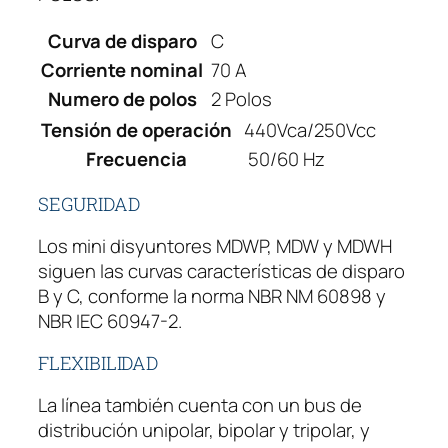
R
Curva de disparo
C
W
E
Corriente nominal
70 A
G
Numero de polos
2 Polos
M
Tensión de operación
440Vca/250Vcc
D
Frecuencia
50/60 Hz
W
-
SEGURIDAD
C
7
Los mini disyuntores MDWP, MDW y MDWH
0
siguen las curvas características de disparo
,
B y C, conforme la norma NBR NM 60898 y
7
NBR IEC 60947-2.
0
FLEXIBILIDAD
A
M
La línea también cuenta con un bus de
P
distribución unipolar, bipolar y tripolar, y
E