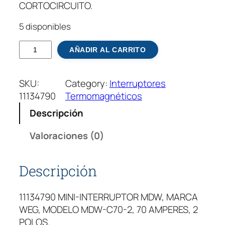
CORTOCIRCUITO.
5 disponibles
M
AÑADIR AL CARRITO
I
N
SKU:
Category:
Interruptores
I
11134790
Termomagnéticos
-
I
Descripción
N
T
Valoraciones (0)
E
R
Descripción
R
U
11134790 MINI-INTERRUPTOR MDW, MARCA
P
WEG, MODELO MDW-C70-2, 70 AMPERES, 2
T
POLOS.
O