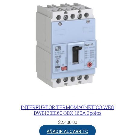
INTERRUPTOR TERMOMAGNÉTICO WEG
DWB160B160-3DX 160A 3polos
$
2,400.00
AÑADIR AL CARRITO