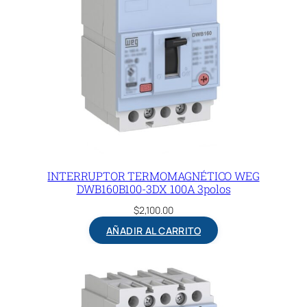
INTERRUPTOR TERMOMAGNÉTICO WEG
DWB160B100-3DX 100A 3polos
$
2,100.00
AÑADIR AL CARRITO