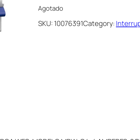
Agotado
SKU:
10076391
Category:
Interr