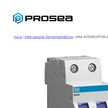
Saltar
al
contenido
Inicio
/
Interruptores Termomagnéticos
/ MINI-INTERRUPTOR 