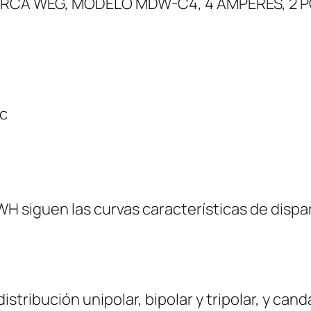
RCA WEG, MODELO MDW-C4, 4 AMPERES, 2 P
c
 siguen las curvas características de dispa
istribución unipolar, bipolar y tripolar, y ca