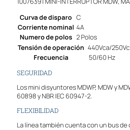
10076391 MINI-INTERRUPTOR MDW, MA
Curva de disparo
C
Corriente nominal
4A
Numero de polos
2 Polos
Tensión de operación
440Vca/250Vc
Frecuencia
50/60 Hz
SEGURIDAD
Los mini disyuntores MDWP, MDW y MDWH
60898 y NBR IEC 60947-2.
FLEXIBILIDAD
La línea también cuenta con un bus de d