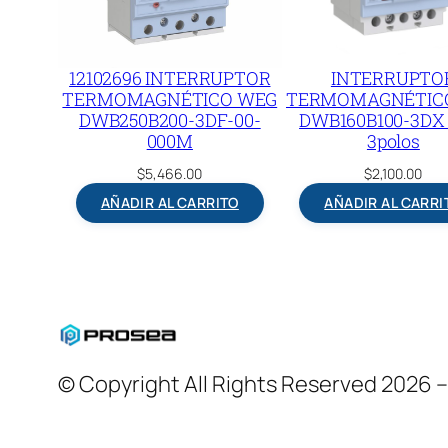
12102696 INTERRUPTOR
INTERRUPTO
TERMOMAGNÉTICO WEG
TERMOMAGNÉTIC
DWB250B200-3DF-00-
DWB160B100-3DX 
000M
3polos
$
5,466.00
$
2,100.00
AÑADIR AL CARRITO
AÑADIR AL CARRI
© Copyright All Rights Reserved 2026