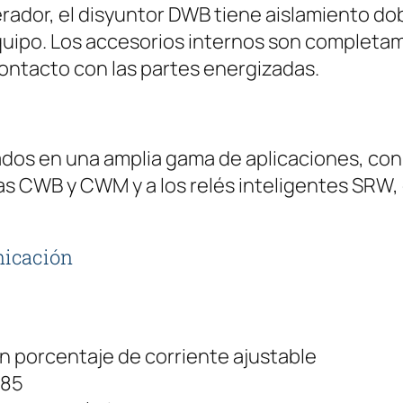
ador, el disyuntor DWB tiene aislamiento dobl
D
 equipo. Los accesorios internos son completa
W
contacto con las partes energizadas.
B
1
6
0
ados en una amplia gama de aplicaciones, co
N
eas CWB y CWM y a los relés inteligentes SRW,
1
5
nicación
0
-
3
D
n porcentaje de corriente ajustable
X
485
1