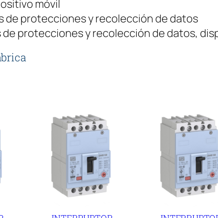
ositivo móvil
5
 de protecciones y recolección de datos
0
 de protecciones y recolección de datos, dis
A
3
abrica
p
o
l
o
s
c
a
n
t
i
d
R
INTERRUPTOR
INTERRUPTO