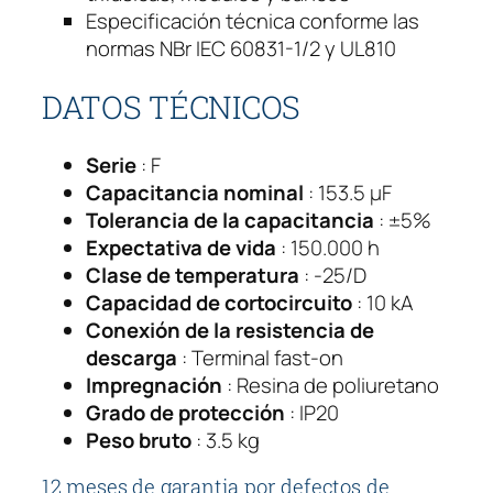
v
Especificación técnica conforme las
a
normas NBr IEC 60831-1/2 y UL810
r
4
DATOS TÉCNICOS
8
0
Serie
 : F
v
Capacitancia nominal
 : 153.5 µF
c
Tolerancia de la capacitancia
 : ±5%
a
Expectativa de vida
 : 150.000 h
U
Clase de temperatura
 : -25/D
C
Capacidad de cortocircuito
: 10 kA
W
Conexión de la resistencia de
T
descarga
: Terminal fast-on
4
Impregnación
: Resina de poliuretano
0
Grado de protección
: IP20
V
Peso bruto
: 3.5 kg
5
3
12 meses de garantia por defectos de