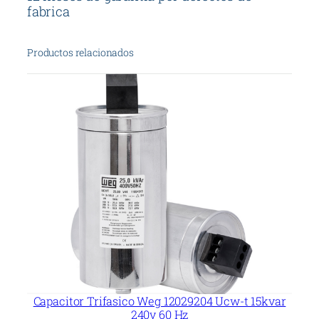
c
fabrica
a
n
Productos relacionados
t
i
d
a
d
Capacitor Trifasico Weg 12029204 Ucw-t 15kvar
240v 60 Hz