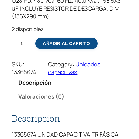
U28 HD, 480 Vca, 60 Hz, 40.0 Kvar, 153.5X3
uF, INCLUYE RESISTOR DE DESCARGA, DIM
(136X290 mm).
2 disponibles
U
AÑADIR AL CARRITO
N
I
SKU:
Category:
Unidades
D
13365674
capacitivas
A
D
Descripción
C
A
Valoraciones (0)
P
A
Descripción
C
I
13365674 UNIDAD CAPACITIVA TRIFÁSICA
T