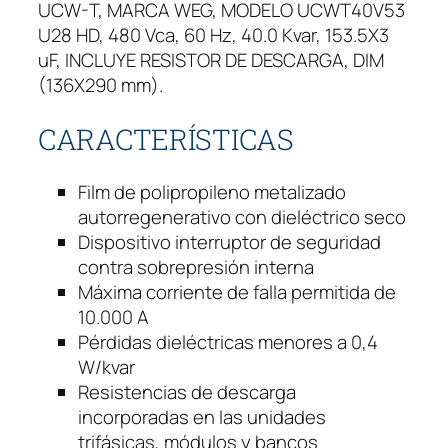
UCW-T, MARCA WEG, MODELO UCWT40V53
I
U28 HD, 480 Vca, 60 Hz, 40.0 Kvar, 153.5X3
V
uF, INCLUYE RESISTOR DE DESCARGA, DIM
A
(136X290 mm).
W
E
CARACTERÍSTICAS
G
T
R
Film de polipropileno metalizado
I
autorregenerativo con dieléctrico seco
F
Dispositivo interruptor de seguridad
Á
contra sobrepresión interna
S
Máxima corriente de falla permitida de
I
10.000 A
C
Pérdidas dieléctricas menores a 0,4
A
W/kvar
4
Resistencias de descarga
0
incorporadas en las unidades
K
trifásicas, módulos y bancos