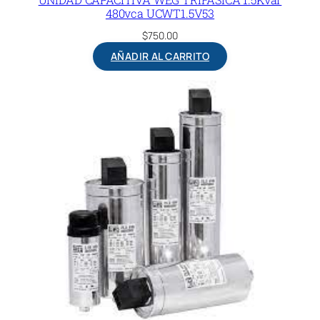
480vca UCWT1.5V53
$
750.00
AÑADIR AL CARRITO