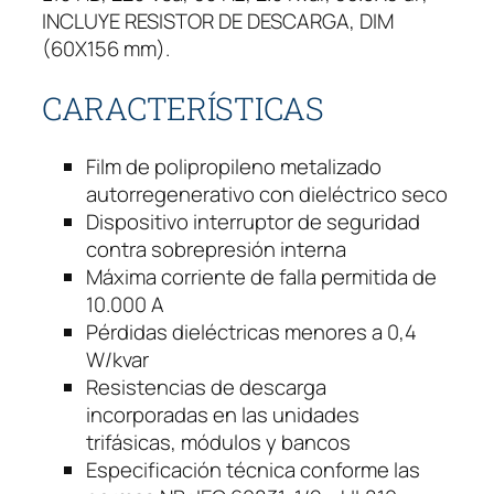
INCLUYE RESISTOR DE DESCARGA, DIM
A
(60X156 mm).
W
E
CARACTERÍSTICAS
G
T
R
Film de polipropileno metalizado
I
autorregenerativo con dieléctrico seco
F
Dispositivo interruptor de seguridad
Á
contra sobrepresión interna
S
Máxima corriente de falla permitida de
I
10.000 A
C
Pérdidas dieléctricas menores a 0,4
A
W/kvar
2
Resistencias de descarga
K
incorporadas en las unidades
v
trifásicas, módulos y bancos
a
Especificación técnica conforme las
r