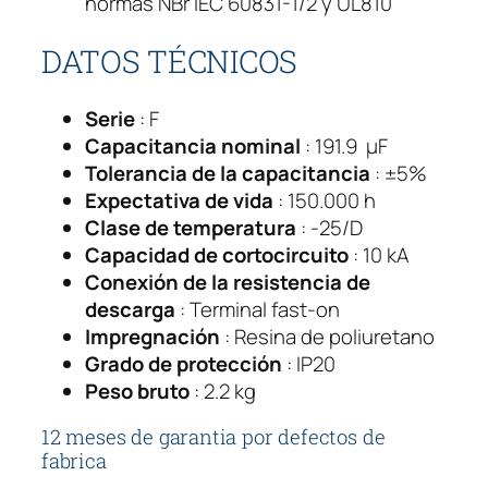
normas NBr IEC 60831-1/2 y UL810
2
2
DATOS TÉCNICOS
0
v
Serie
 : F
c
Capacitancia nominal
 : 191.9  µF
a
Tolerancia de la capacitancia
 : ±5%
U
Expectativa de vida
 : 150.000 h
C
Clase de temperatura
 : -25/D
W
Capacidad de cortocircuito
: 10 kA
T
Conexión de la resistencia de
2
descarga
: Terminal fast-on
V
Impregnación
: Resina de poliuretano
2
Grado de protección
: IP20
5
Peso bruto
: 2.2 kg
c
a
12 meses de garantia por defectos de
n
fabrica
t