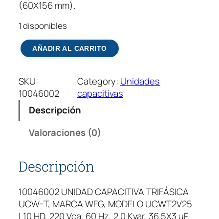
(60X156 mm).
1 disponibles
U
AÑADIR AL CARRITO
N
I
SKU:
Category:
Unidades
D
10046002
capacitivas
A
D
Descripción
C
A
Valoraciones (0)
P
A
Descripción
C
I
10046002 UNIDAD CAPACITIVA TRIFÁSICA
T
UCW-T, MARCA WEG, MODELO UCWT2V25
I
L10 HD, 220 Vca, 60 Hz, 2.0 Kvar, 36.5X3 uF,
V