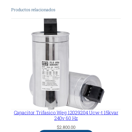
i
Productos relacionados
d
a
d
Capacitor Trifasico Weg 12029204 Ucw-t 15kvar
240v 60 Hz
$
2,800.00