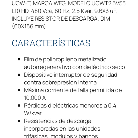
UCW-T, MARCA WEG, MODELO UCWT2.5V53
I
L10 HD, 480 Vca, 60 Hz, 2.5 Kvar, 9.6X3 uF,
V
INCLUYE RESISTOR DE DESCARGA, DIM
A
(60X156 mm).
W
E
CARACTERÍSTICAS
G
T
R
Film de polipropileno metalizado
I
autorregenerativo con dieléctrico seco
F
Dispositivo interruptor de seguridad
Á
contra sobrepresión interna
S
Máxima corriente de falla permitida de
I
10.000 A
C
Pérdidas dieléctricas menores a 0,4
A
W/kvar
2
Resistencias de descarga
.
incorporadas en las unidades
5
trifásicas, módulos y bancos