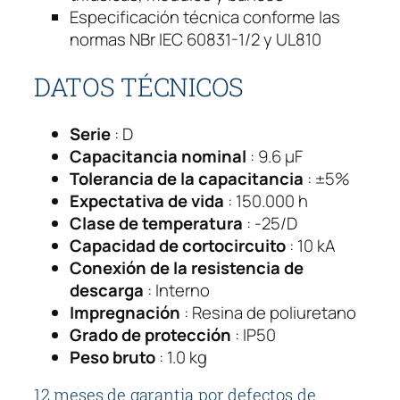
K
Especificación técnica conforme las
v
normas NBr IEC 60831-1/2 y UL810
a
r
DATOS TÉCNICOS
4
8
Serie
 : D
0
Capacitancia nominal
 : 9.6 µF
v
Tolerancia de la capacitancia
 : ±5%
c
Expectativa de vida
 : 150.000 h
a
Clase de temperatura
 : -25/D
U
Capacidad de cortocircuito
: 10 kA
C
Conexión de la resistencia de
W
descarga
: Interno
T
Impregnación
: Resina de poliuretano
2
Grado de protección
: IP50
.
Peso bruto
: 1.0 kg
5
V
12 meses de garantia por defectos de