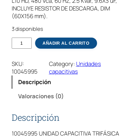
L10 HD, 480 Vca, 60 Hz, 2.5 Kvar, 9.6X3 uF,
INCLUYE RESISTOR DE DESCARGA, DIM
(60X156 mm).
3 disponibles
U
AÑADIR AL CARRITO
N
I
SKU:
Category:
Unidades
D
10045995
capacitivas
A
D
Descripción
C
A
Valoraciones (0)
P
A
Descripción
C
I
10045995 UNIDAD CAPACITIVA TRIFÁSICA
T