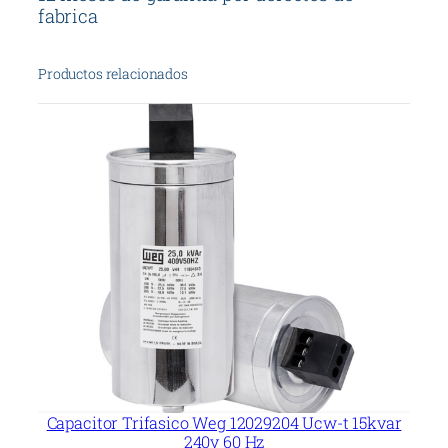
5
fabrica
3
c
Productos relacionados
a
n
t
i
d
a
d
Capacitor Trifasico Weg 12029204 Ucw-t 15kvar
240v 60 Hz