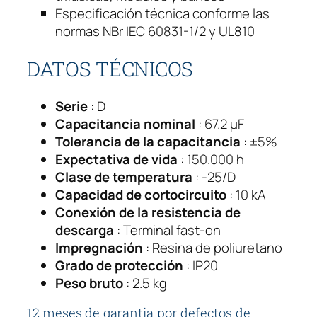
5
Especificación técnica conforme las
K
normas NBr IEC 60831-1/2 y UL810
v
a
DATOS TÉCNICOS
r
4
Serie
 : D
8
Capacitancia nominal
 : 67.2 µF
0
Tolerancia de la capacitancia
 : ±5%
v
Expectativa de vida
 : 150.000 h
c
Clase de temperatura
 : -25/D
a
Capacidad de cortocircuito
: 10 kA
U
Conexión de la resistencia de
C
descarga
: Terminal fast-on
W
Impregnación
: Resina de poliuretano
T
Grado de protección
: IP20
1
Peso bruto
: 2.5 kg
7
.
12 meses de garantia por defectos de