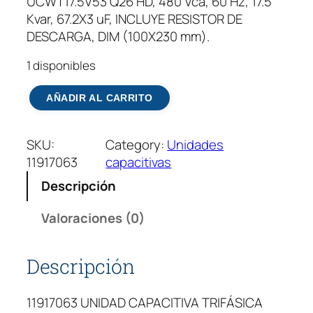
UCWT17.5V53 Q26 HD, 480 Vca, 60 Hz, 17.5
Kvar, 67.2X3 uF, INCLUYE RESISTOR DE
DESCARGA, DIM (100X230 mm).
1 disponibles
U
AÑADIR AL CARRITO
N
I
SKU:
Category:
Unidades
D
11917063
capacitivas
A
D
Descripción
C
A
Valoraciones (0)
P
A
Descripción
C
I
11917063 UNIDAD CAPACITIVA TRIFÁSICA
T