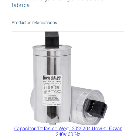
5
fabrica
V
5
Productos relacionados
3
c
a
n
t
i
d
a
d
Capacitor Trifasico Weg 12029204 Ucw-t 15kvar
240v 60 Hz