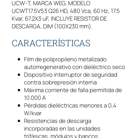
UCW-T, MARCA WEG, MODELO
I
UCWT17.5V53 Q26 HD, 480 Vca, 60 Hz, 17.5
V
Kvar, 67.2X3 uF, INCLUYE RESISTOR DE
A
DESCARGA, DIM (100X230 mm).
W
E
CARACTERÍSTICAS
G
T
R
Film de polipropileno metalizado
I
autorregenerativo con dieléctrico seco
F
Dispositivo interruptor de seguridad
Á
contra sobrepresión interna
S
Máxima corriente de falla permitida de
I
10.000 A
C
Pérdidas dieléctricas menores a 0,4
A
W/kvar
1
Resistencias de descarga
7
incorporadas en las unidades
.
trifásicas, módulos y bancos