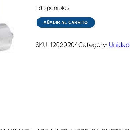
1 disponibles
U
AÑADIR AL CARRITO
N
I
SKU:
12029204
Category:
Unidad
D
A
D
C
A
P
A
C
I
T