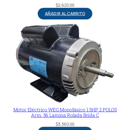
$
2,620.00
AÑADIR AL CARRITO
Motor Eléctrico WEG Monofásico 1.5HP 2 POLOS
Arm. 56 Lamina Rolada Brida C
$
3,360.00