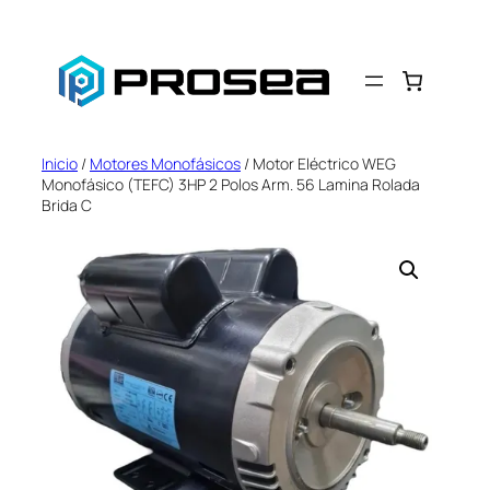
Saltar
al
contenido
Inicio
/
Motores Monofásicos
/ Motor Eléctrico WEG
Monofásico (TEFC) 3HP 2 Polos Arm. 56 Lamina Rolada
Brida C