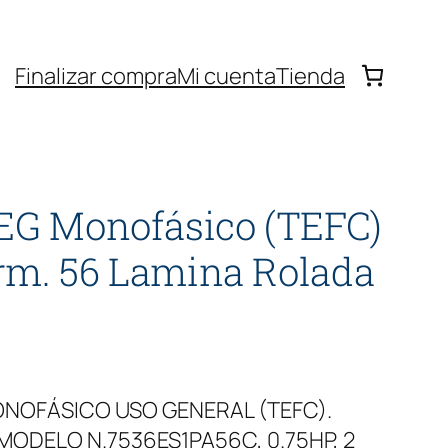
Finalizar compra
Mi cuenta
Tienda
EG Monofásico (TEFC)
rm. 56 Lamina Rolada
NOFÁSICO USO GENERAL (TEFC).
MODELO N.7536ES1PA56C, 0.75HP, 2