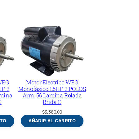
 WEG
Motor Eléctrico WEG
HP 2
Monofásico 1.5HP 2 POLOS
amina
Arm. 56 Lamina Rolada
C
Brida C
$
3,360.00
ITO
AÑADIR AL CARRITO