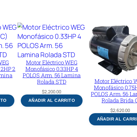
 WEG
Motor Eléctrico WEG
 2HP 2
Monofásico 0.33HP 4
amina
POLOS Arm. 56 Lamina
Motor Eléctrico
Rolada STD
Monofásico 0.75
$
2,200.00
POLOS Arm. 56 L
Rolada Brida 
ITO
AÑADIR AL CARRITO
$
2,620.00
AÑADIR AL CARR