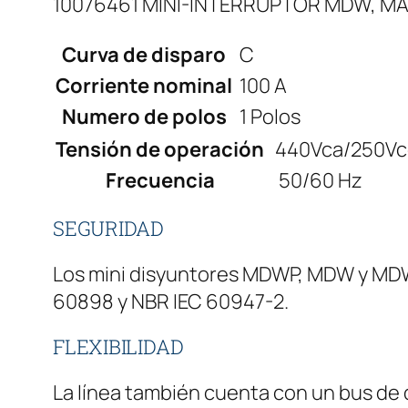
10076461 MINI-INTERRUPTOR MDW, MA
Curva de disparo
C
Corriente nominal
100 A
Numero de polos
1 Polos
Tensión de operación
440Vca/250Vc
Frecuencia
50/60 Hz
SEGURIDAD
Los mini disyuntores MDWP, MDW y MDWH
60898 y NBR IEC 60947-2.
FLEXIBILIDAD
La línea también cuenta con un bus de d