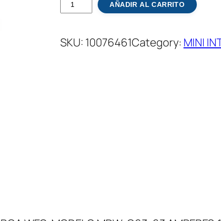
M
AÑADIR AL CARRITO
I
N
SKU:
10076461
Category:
MINI I
I
-
I
N
T
E
R
R
U
P
T
O