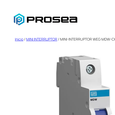
Saltar
al
contenido
Inicio
/
MINI INTERRUPTOR
/ MINI-INTERRUPTOR WEG MDW-C6