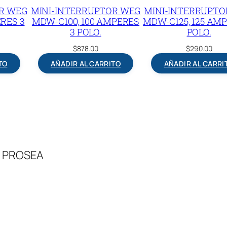
t
R WEG
MINI-INTERRUPTOR WEG
MINI-INTERRUPTO
i
RES 3
MDW-C100, 100 AMPERES
MDW-C125, 125 AMP
3 POLO.
POLO.
d
$
878.00
$
290.00
a
TO
AÑADIR AL CARRITO
AÑADIR AL CARRI
d
 – PROSEA