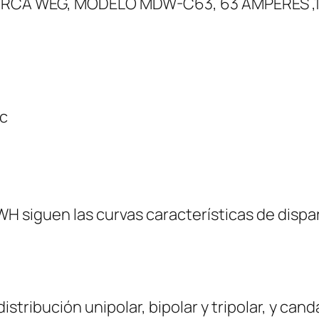
RCA WEG, MODELO MDW-C63, 63 AMPERES ,1
R
W
E
G
M
D
c
W
-
C
6
 siguen las curvas características de dispa
3
,
6
3
A
istribución unipolar, bipolar y tripolar, y ca