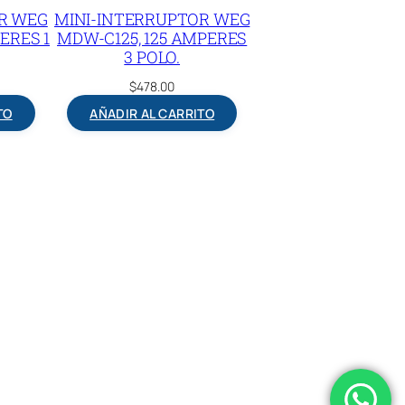
R WEG
MINI-INTERRUPTOR WEG
ERES 1
MDW-C125, 125 AMPERES
3 POLO.
$
478.00
TO
AÑADIR AL CARRITO