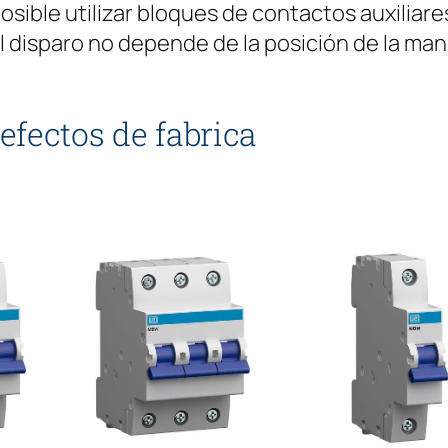
M
posible utilizar bloques de contactos auxiliar
P
l disparo no depende de la posición de la man
E
R
efectos de fabrica
E
S
1
P
O
L
O
.
c
a
n