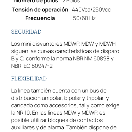
Numero de polos
2 Polos
Tensión de operación
440Vca/250Vcc
Frecuencia
50/60 Hz
SEGURIDAD
Los mini disyuntores MDWP, MDW y MDWH
siguen las curvas características de disparo
B y C, conforme la norma NBR NM 60898 y
NBR IEC 60947-2.
FLEXIBILIDAD
La línea también cuenta con un bus de
distribución unipolar, bipolar y tripolar, y
candado como accesorios, tal y como exige
la NR 10. En las líneas MDW y MDWP, es
posible utilizar bloques de contactos
auxiliares y de alarma. También dispone de