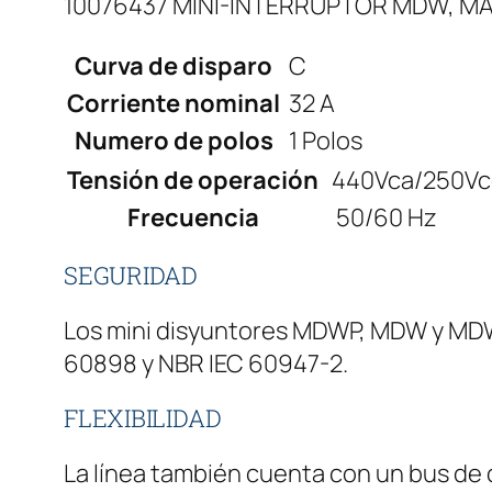
10076437 MINI-INTERRUPTOR MDW, MA
Curva de disparo
C
Corriente nominal
32 A
Numero de polos
1 Polos
Tensión de operación
440Vca/250Vc
Frecuencia
50/60 Hz
SEGURIDAD
Los mini disyuntores MDWP, MDW y MDWH
60898 y NBR IEC 60947-2.
FLEXIBILIDAD
La línea también cuenta con un bus de d