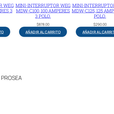
R WEG
MINI-INTERRUPTOR WEG
MINI-INTERRUPTO
RES 3
MDW-C100, 100 AMPERES
MDW-C125, 125 AMP
3 POLO.
POLO.
$
878.00
$
290.00
TO
AÑADIR AL CARRITO
AÑADIR AL CARRI
 – PROSEA