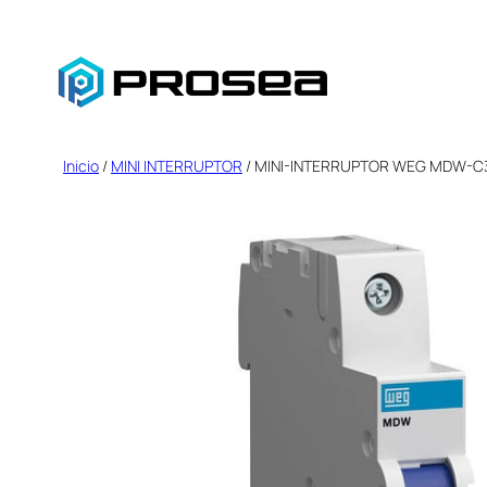
Saltar
al
contenido
Inicio
/
MINI INTERRUPTOR
/ MINI-INTERRUPTOR WEG MDW-C32