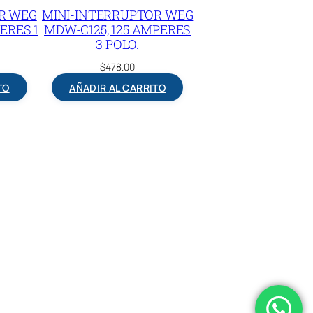
R WEG
MINI-INTERRUPTOR WEG
ERES 1
MDW-C125, 125 AMPERES
3 POLO.
$
478.00
TO
AÑADIR AL CARRITO