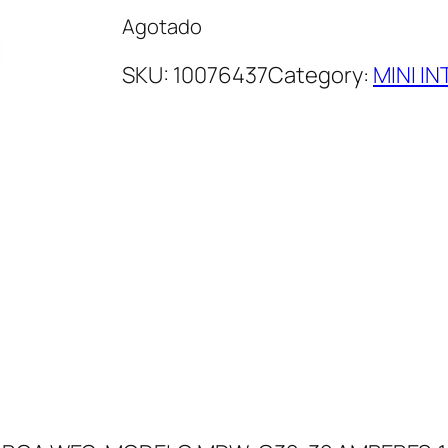
Agotado
SKU:
10076437
Category:
MINI I