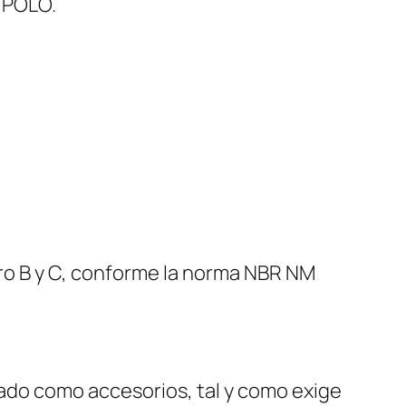
 POLO.
ro B y C, conforme la norma NBR NM
ndado como accesorios, tal y como exige