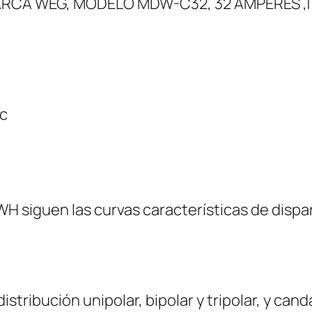
RCA WEG, MODELO MDW-C32, 32 AMPERES ,1
c
 siguen las curvas características de dispa
istribución unipolar, bipolar y tripolar, y ca