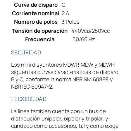
Curva de disparo
C
R
W
Corriente nominal
2 A
E
Numero de polos
3 Polos
G
Tensión de operación
440Vca/250Vcc
M
Frecuencia
50/60 Hz
D
W
SEGURIDAD
-
C
Los mini disyuntores MDWP, MDW y MDWH
2
siguen las curvas características de disparo
,
B y C, conforme la norma NBR NM 60898 y
2
NBR IEC 60947-2.
A
FLEXIBILIDAD
M
P
La línea también cuenta con un bus de
E
distribución unipolar, bipolar y tripolar, y
R
candado como accesorios, tal y como exige
E