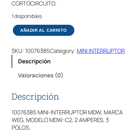
CORTOCIRCUITO.
1 disponibles
M
AÑADIR AL CARRITO
I
N
SKU:
10076385
Category:
MINI INTERRUPTOR
I
-
Descripción
I
N
Valoraciones (0)
T
E
Descripción
R
R
10076385 MINI-INTERRUPTOR MDW, MARCA
U
WEG, MODELO MDW-C2, 2 AMPERES, 3
P
POLOS.
T
O