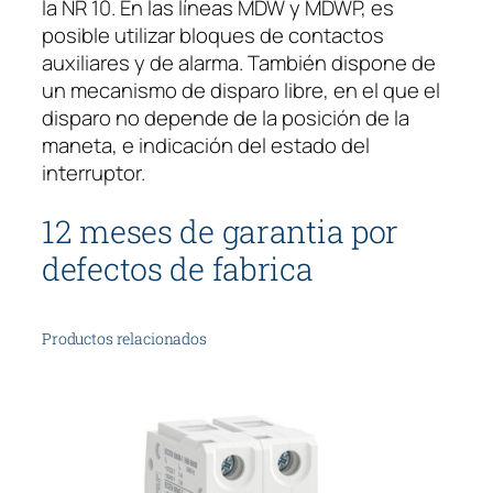
la NR 10. En las líneas MDW y MDWP, es
S
posible utilizar bloques de contactos
3
auxiliares y de alarma. También dispone de
P
un mecanismo de disparo libre, en el que el
O
disparo no depende de la posición de la
L
maneta, e indicación del estado del
O
interruptor.
.
c
12 meses de garantia por
a
defectos de fabrica
n
t
i
Productos relacionados
d
a
d