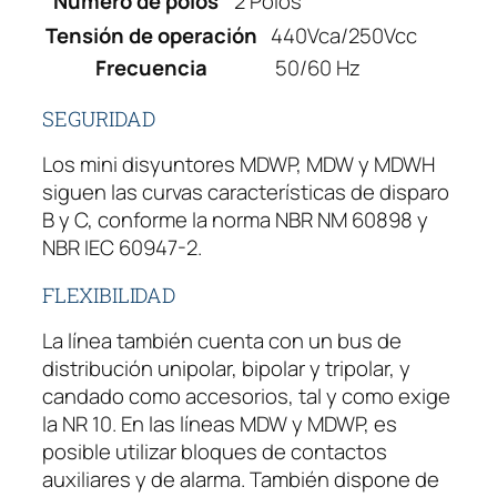
Numero de polos
2 Polos
Tensión de operación
440Vca/250Vcc
Frecuencia
50/60 Hz
SEGURIDAD
Los mini disyuntores MDWP, MDW y MDWH
siguen las curvas características de disparo
B y C, conforme la norma NBR NM 60898 y
NBR IEC 60947-2.
FLEXIBILIDAD
La línea también cuenta con un bus de
distribución unipolar, bipolar y tripolar, y
candado como accesorios, tal y como exige
la NR 10. En las líneas MDW y MDWP, es
posible utilizar bloques de contactos
auxiliares y de alarma. También dispone de