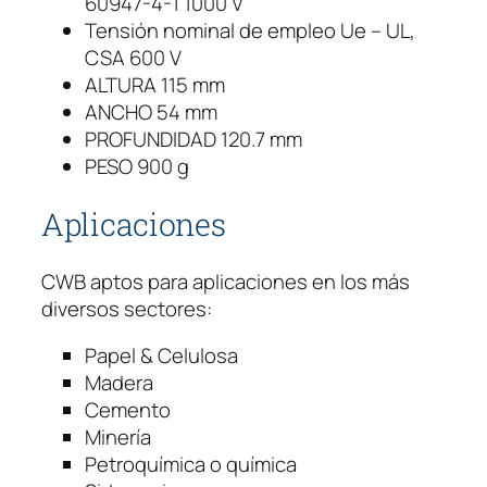
60947-4-1 1000 V
V
Tensión nominal de empleo Ue – UL,
5
CSA 600 V
0
ALTURA 115 mm
A
ANCHO 54 mm
c
PROFUNDIDAD 120.7 mm
a
PESO 900 g
n
t
Aplicaciones
i
d
CWB aptos para aplicaciones en los más
a
diversos sectores:
d
Papel & Celulosa
Madera
Cemento
Minería
Petroquímica o química