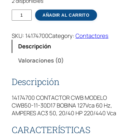
2 disponibles
C
AÑADIR AL CARRITO
o
n
SKU:
14174700
Category:
Contactores
t
a
Descripción
c
t
Valoraciones (0)
o
r
Descripción
W
e
14174700 CONTACTOR CWB MODELO
g
CWB50-11-30D17 BOBINA 127Vca 60 Hz,
C
AMPERES AC3 50, 20/40 HP 220/440 Vca
W
B
CARACTERÍSTICAS
5
0