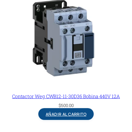
Contactor Weg CWB12-11-30D36 Bobina 440V 12A
$
500.00
AÑADIR AL CARRITO