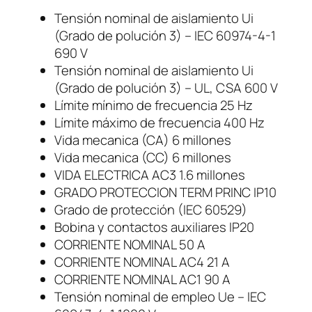
-
Tensión nominal de aislamiento Ui
1
(Grado de polución 3) – IEC 60974-4-1
1
690 V
-
Tensión nominal de aislamiento Ui
3
(Grado de polución 3) – UL, CSA 600 V
0
Límite mínimo de frecuencia 25 Hz
D
Límite máximo de frecuencia 400 Hz
1
Vida mecanica (CA) 6 millones
7
Vida mecanica (CC) 6 millones
B
VIDA ELECTRICA AC3 1.6 millones
o
GRADO PROTECCION TERM PRINC IP10
b
Grado de protección (IEC 60529)
i
Bobina y contactos auxiliares IP20
n
CORRIENTE NOMINAL 50 A
a
CORRIENTE NOMINAL AC4 21 A
1
CORRIENTE NOMINAL AC1 90 A
2
Tensión nominal de empleo Ue – IEC
7