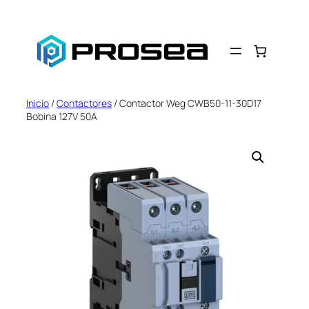
Saltar
al
contenido
Inicio
/
Contactores
/ Contactor Weg CWB50-11-30D17
Bobina 127V 50A