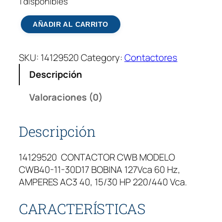
1 disponibles
C
AÑADIR AL CARRITO
o
n
SKU:
14129520
Category:
Contactores
t
a
Descripción
c
t
Valoraciones (0)
o
r
Descripción
W
e
14129520 CONTACTOR CWB MODELO
g
CWB40-11-30D17 BOBINA 127Vca 60 Hz,
C
AMPERES AC3 40, 15/30 HP 220/440 Vca.
W
B
CARACTERÍSTICAS
4
0