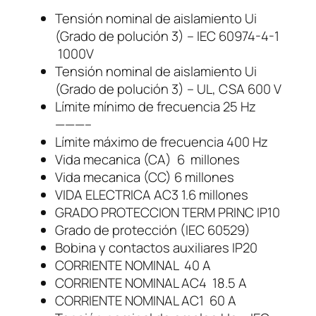
-
Tensión nominal de aislamiento Ui
1
(Grado de polución 3) – IEC 60974-4-1
1
1000V
-
Tensión nominal de aislamiento Ui
3
(Grado de polución 3) – UL, CSA 600 V
0
Límite mínimo de frecuencia 25 Hz
D
———–
1
Límite máximo de frecuencia 400 Hz
7
Vida mecanica (CA) 6 millones
B
Vida mecanica (CC) 6 millones
o
VIDA ELECTRICA AC3 1.6 millones
b
GRADO PROTECCION TERM PRINC IP10
i
Grado de protección (IEC 60529)
n
Bobina y contactos auxiliares IP20
a
CORRIENTE NOMINAL 40 A
1
CORRIENTE NOMINAL AC4 18.5 A
2
CORRIENTE NOMINAL AC1 60 A
7