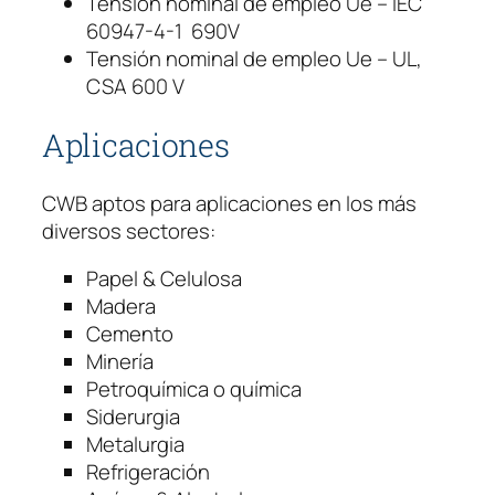
Tensión nominal de empleo Ue – IEC
V
60947-4-1 690V
4
Tensión nominal de empleo Ue – UL,
0
CSA 600 V
A
c
Aplicaciones
a
n
CWB aptos para aplicaciones en los más
t
diversos sectores:
i
d
Papel & Celulosa
a
Madera
d
Cemento
Minería
Petroquímica o química
Siderurgia
Metalurgia
Refrigeración