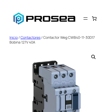
Saltar
al
contenido
Inicio
/
Contactores
/ Contactor Weg CWB40-11-30D17
Bobina 127V 40A