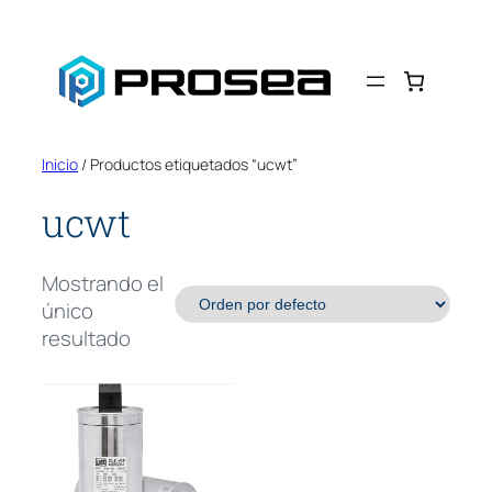
Saltar
al
contenido
Inicio
/ Productos etiquetados “ucwt”
ucwt
Mostrando el
único
resultado