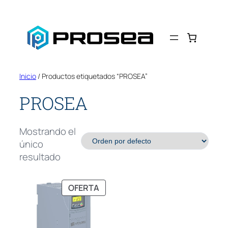
Saltar
al
contenido
Inicio
/ Productos etiquetados “PROSEA”
PROSEA
Mostrando el
único
resultado
PRODUCTO
OFERTA
EN
OFERTA